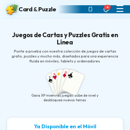
☰
4
Card
&
Puzzle
Juegos de Cartas y Puzzles Gratis en
Línea
Ponte a prueba con nuestra colección de juegos de cartas
gratis, puzzles y mucho más, diseñados para una experiencia
fluida en móviles, tablets y ordenadores.
♦
♣
Q
J
♥
K
♦
♣
♠
A
♥
♠
Gana XP mientras juegas: sube de nivel y
desbloquea nuevos temas
Ya Disponible en el Móvil