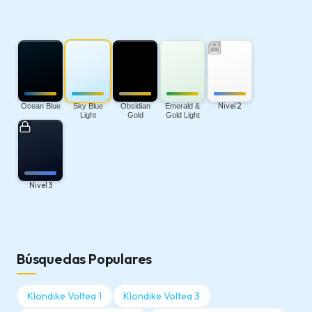
Nivel 2
Ocean Blue
Sky Blue
Obsidian
Emerald &
Light
Gold
Gold Light
Nivel 3
Búsquedas Populares
Klondike Voltea 1
Klondike Voltea 3