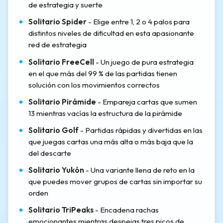
de estrategia y suerte
Solitario Spider
- Elige entre 1, 2 o 4 palos para
distintos niveles de dificultad en esta apasionante
red de estrategia
Solitario FreeCell
- Un juego de pura estrategia
en el que más del 99 % de las partidas tienen
solución con los movimientos correctos
Solitario Pirámide
- Empareja cartas que sumen
13 mientras vacías la estructura de la pirámide
Solitario Golf
- Partidas rápidas y divertidas en las
que juegas cartas una más alta o más baja que la
del descarte
Solitario Yukón
- Una variante llena de reto en la
que puedes mover grupos de cartas sin importar su
orden
Solitario TriPeaks
- Encadena rachas
emocionantes mientras despejas tres picos de