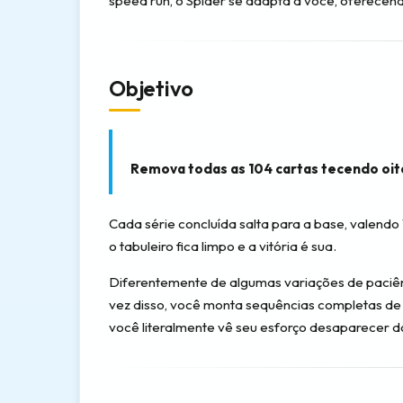
speed run, o Spider se adapta a você, oferecendo
Objetivo
Remova todas as 104 cartas tecendo oit
Cada série concluída salta para a base, valend
o tabuleiro fica limpo e a vitória é sua.
Diferentemente de algumas variações de paciênci
vez disso, você monta sequências completas de R
você literalmente vê seu esforço desaparecer d