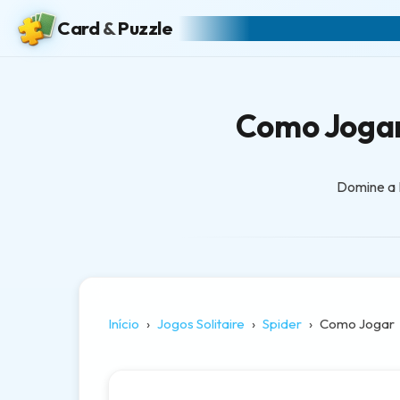
Card
&
Puzzle
Como Jogar 
Domine a P
Início
Jogos Solitaire
Spider
Como Jogar