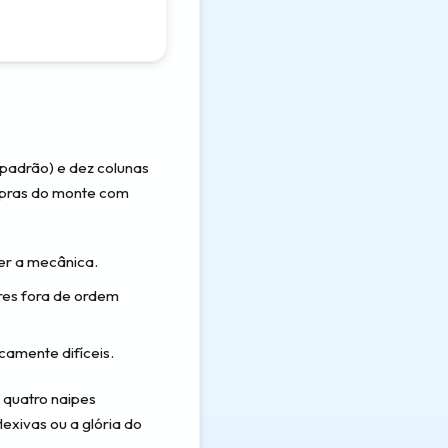
 padrão) e dez colunas
mpras do monte com
er a mecânica.
ores fora de ordem
camente difíceis.
 quatro naipes
exivas ou a glória do