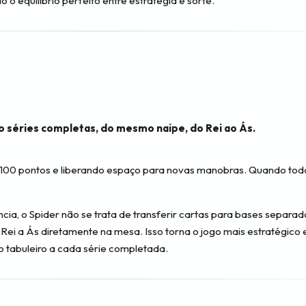
 o equilíbrio perfeito entre estratégia e sorte.
o séries completas, do mesmo naipe, do Rei ao Ás.
o 100 pontos e liberando espaço para novas manobras. Quando toda
a, o Spider não se trata de transferir cartas para bases separad
ei a Ás diretamente na mesa. Isso torna o jogo mais estratégico e 
o tabuleiro a cada série completada.