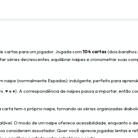
de cartas para um jogador. Jogada com
104 cartas
(dois baralhos
r séries decrescentes, equilibrar naipes e cronometrar suas co
m naipe (normalmente Espadas); indulgente, perfeito para aprend
vs. ♥ e ♦). A correspondência de naipes passa a importar, então c
carta tem o próprio naipe, tornando as séries organizadas diaboli
calável. O modo de um naipe oferece acessibilidade, enquanto o de
s consideram assustador. Quer você aprecie jogadas lentas e refl