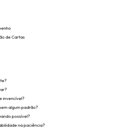
penho
ão de Cartas
nte?
rar?
e invencível?
guem algum padrão?
ando possível?
abilidade na paciência?