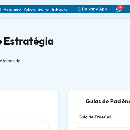
4
l
Pirâmide
Yukon
Golfe
TriPeaks
Baixar o App
e Estratégia
detalhes de
Guias de Paciên
Guia de FreeCell