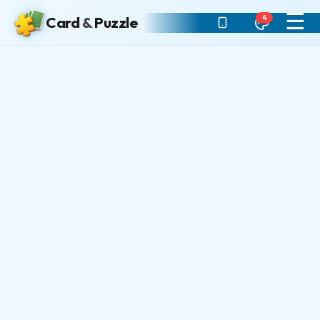
☰
4
Card
&
Puzzle