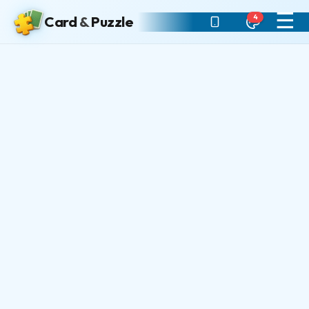
☰
4
Card
&
Puzzle