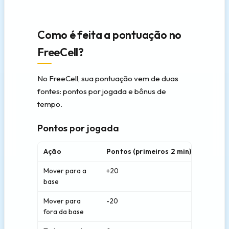
Como é feita a pontuação no
FreeCell?
No FreeCell, sua pontuação vem de duas
fontes: pontos por jogada e bônus de
tempo.
Pontos por jogada
Ação
Pontos (primeiros 2 min)
Pontos 
Mover para a
+20
+10
base
Mover para
-20
-10
fora da base