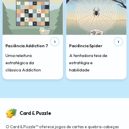
1
1
Paciência Addiction 7
Paciência Spider
Uma releitura
A tentadora teia de
estratégica da
estratégia e
clássica Addiction
habilidade
Card
&
Puzzle
O Card & Puzzle™ oferece jogos de cartas e quebra-cabeças