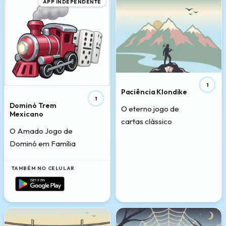
APP INDEPENDENTE
1
Paciência Klondike
1
Dominó Trem
O eterno jogo de
Mexicano
cartas clássico
O Amado Jogo de
Dominó em Família
TAMBÉM NO CELULAR