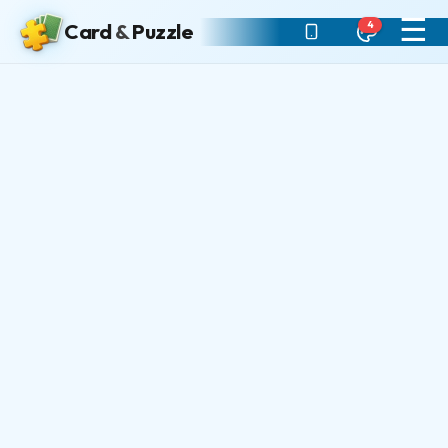
☰
4
Card
&
Puzzle