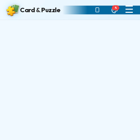
☰
4
Card
&
Puzzle