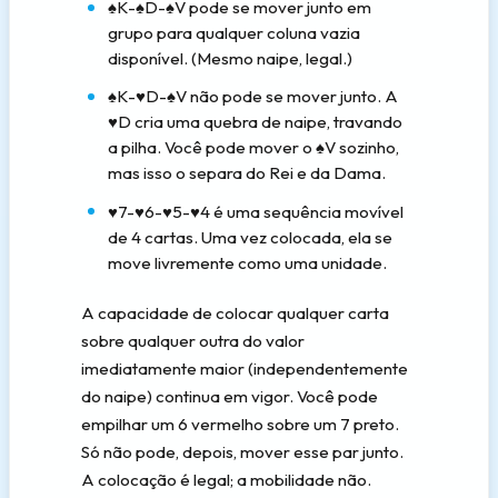
♠K-♠D-♠V pode se mover junto em
grupo para qualquer coluna vazia
disponível. (Mesmo naipe, legal.)
♠K-♥D-♠V não pode se mover junto. A
♥D cria uma quebra de naipe, travando
a pilha. Você pode mover o ♠V sozinho,
mas isso o separa do Rei e da Dama.
♥7-♥6-♥5-♥4 é uma sequência movível
de 4 cartas. Uma vez colocada, ela se
move livremente como uma unidade.
A capacidade de colocar qualquer carta
sobre qualquer outra do valor
imediatamente maior (independentemente
do naipe) continua em vigor. Você pode
empilhar um 6 vermelho sobre um 7 preto.
Só não pode, depois, mover esse par junto.
A colocação é legal; a mobilidade não.