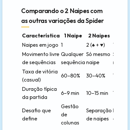
Comparando o 2 Naipes com
as outras variações da Spider
Característica
1 Naipe
2 Naipes
4 Na
Naipes em jogo
1
2 (♠ + ♥)
Todos 
Movimento livre
Qualquer
Só mesmo
Só me
de sequências
sequência
naipe
naipe
Taxa de vitória
60–80%
30–40%
10–15%
(casual)
Duração típica
6–9 min
10–15 min
15–20 
da partida
Gestão
Desafio que
Separação
Planej
de
define
de naipes
comple
colunas