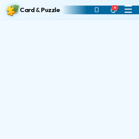
☰
4
Card
&
Puzzle