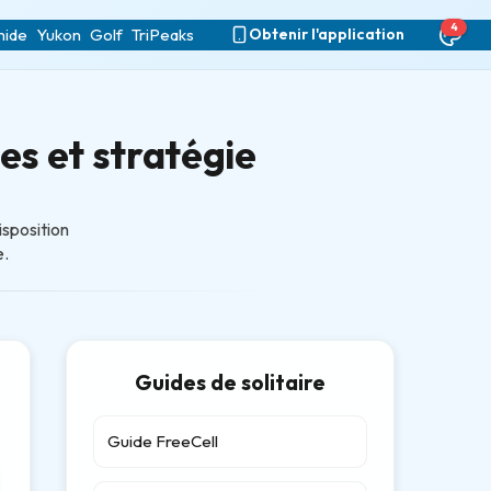
4
mide
Yukon
Golf
TriPeaks
Obtenir l'application
es et stratégie
isposition
e.
Guides de solitaire
Guide FreeCell