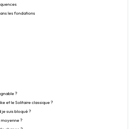
séquences
dans les fondations
agnable ?
ke et le Solitaire classique ?
 je suis bloqué ?
n moyenne ?