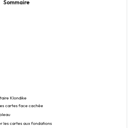
Sommaire
taire Klondike
des cartes face cachée
ableau
r les cartes aux fondations