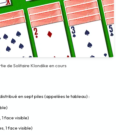
ie de Solitaire Klondike en cours
istribué en sept piles (appelées le tableau) :
ble)
1 face visible)
, 1 face visible)