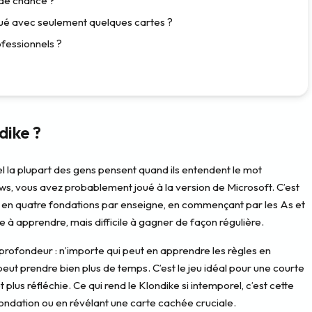
 de chance ?
qué avec seulement quelques cartes ?
ofessionnels ?
dike ?
uel la plupart des gens pensent quand ils entendent le mot
dows, vous avez probablement joué à la version de Microsoft. C’est
tes en quatre fondations par enseigne, en commençant par les As et
e à apprendre, mais difficile à gagner de façon régulière.
t profondeur : n’importe qui peut en apprendre les règles en
peut prendre bien plus de temps. C’est le jeu idéal pour une courte
lus réfléchie. Ce qui rend le Klondike si intemporel, c’est cette
fondation ou en révélant une carte cachée cruciale.