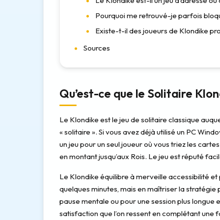
Le Klondike est-il un jeu d’adresse ou
Pourquoi me retrouvé-je parfois blo
Existe-t-il des joueurs de Klondike pr
Sources
Qu’est-ce que le Solitaire Klon
Le Klondike est le jeu de solitaire classique auq
« solitaire ». Si vous avez déjà utilisé un PC Win
un jeu pour un seul joueur où vous triez les car
en montant jusqu’aux Rois. Le jeu est réputé facil
Le Klondike équilibre à merveille accessibilité e
quelques minutes, mais en maîtriser la stratégie 
pause mentale ou pour une session plus longue et p
satisfaction que l’on ressent en complétant une 