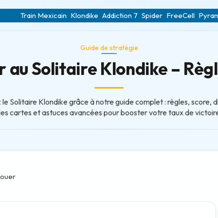
Train Mexicain
Klondike
Addiction 7
Spider
FreeCell
Pyra
Guide de stratégie
au Solitaire Klondike – Règl
 le Solitaire Klondike grâce à notre guide complet : règles, score, d
es cartes et astuces avancées pour booster votre taux de victoir
ouer