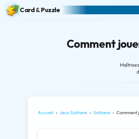
Card
&
Puzzle
Comment jouer 
Maîtrisez
d
Accueil
Jeux Solitaire
Solitaire
Comment j