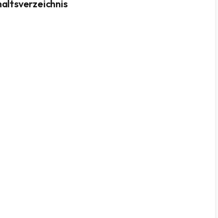
haltsverzeichnis