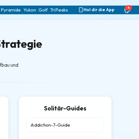
4
Pyramide
Yukon
Golf
TriPeaks
Hol dir die App
Strategie
ufbau und
Solitär-Guides
Addiction-7-Guide