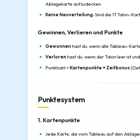
Ablagekarte aufzudecken.
Keine Neuverteilung.
Sind die 17 Talon-Kar
Gewinnen, Verlieren und Punkte
Gewonnen
hast du, wenn alle Tableau-Kart
Verloren
hast du, wenn der Talon leer ist und
Punktzahl =
Kartenpunkte + Zeitbonus
(Det
Punktesystem
1. Kartenpunkte
Jede Karte, die vom Tableau auf den Ablage