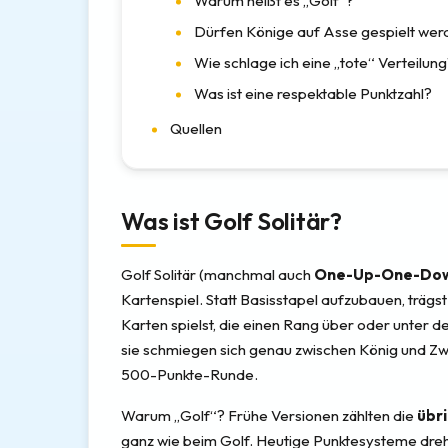
Warum heißt es „Golf“?
Dürfen Könige auf Asse gespielt wer
Wie schlage ich eine „tote“ Verteilun
Was ist eine respektable Punktzahl?
Quellen
Was ist Golf Solitär?
Golf Solitär (manchmal auch
One-Up-One-Do
Kartenspiel. Statt Basisstapel aufzubauen, trägs
Karten spielst, die einen Rang über oder unter d
sie schmiegen sich genau zwischen König und Zwe
500-Punkte-Runde.
Warum „Golf“? Frühe Versionen zählten die
übr
ganz wie beim Golf. Heutige Punktesysteme dre