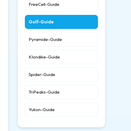
FreeCell-Guide
Golf-Guide
Pyramide-Guide
Klondike-Guide
Spider-Guide
TriPeaks-Guide
Yukon-Guide